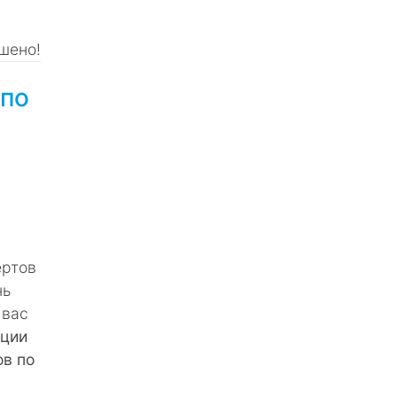
шено!
 по
ертов
нь
 вас
ации
ов по