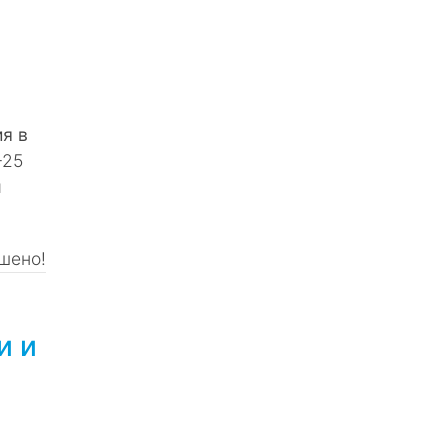
я в
–25
я
шено!
и и