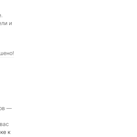
.
ели и
шено!
тов ―
вас
ке к