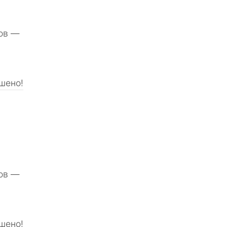
тов ―
шено!
тов ―
шено!