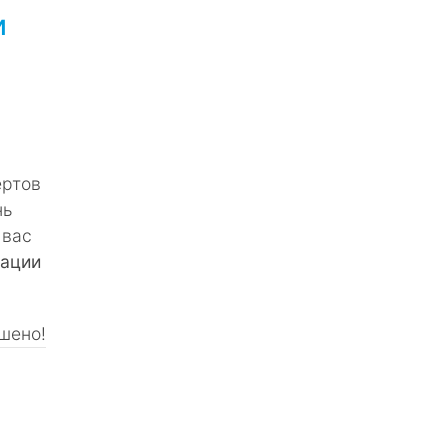
и
ертов
нь
 вас
дации
шено!