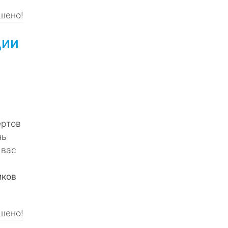
шено!
ции
ертов
нь
 вас
иков
шено!