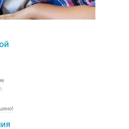
ой
ие
,
шено!
ния