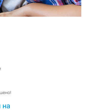
е
шено!
 на