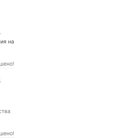
-
ия на
шено!
3
ства
шено!