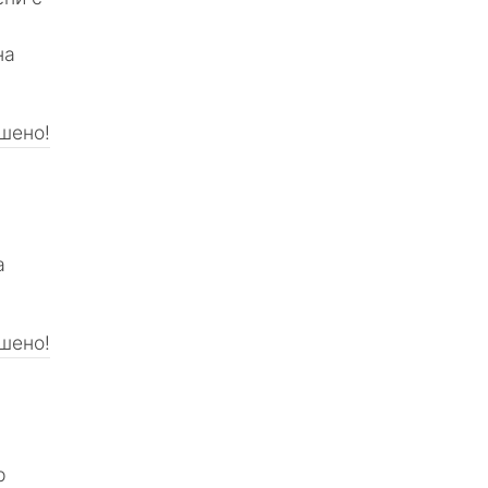
на
шено!
а
шено!
р