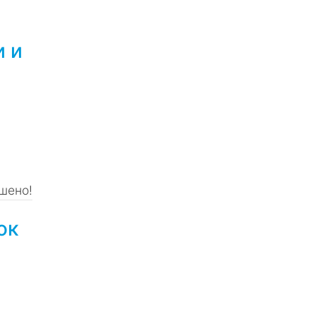
и и
шено!
ок