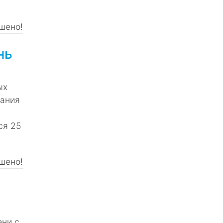
шено!
нь
ых
вания
,
ся 25
шено!
ени с