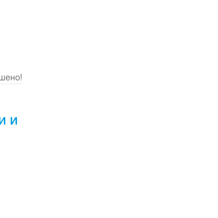
шено!
и и